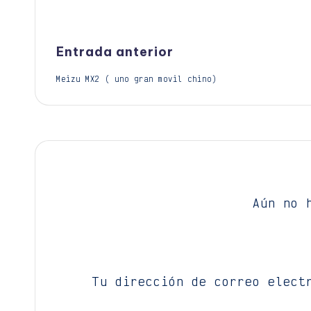
Navegación
Entrada anterior
Meizu MX2 ( uno gran movil chino)
de
entradas
Aún no 
Tu dirección de correo elect