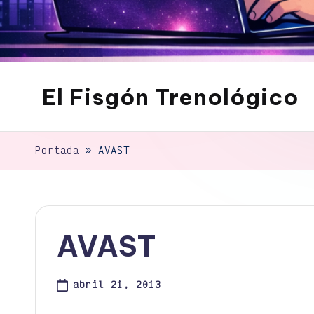
El Fisgón Trenológico
Tu
sitio
de
Portada
»
AVAST
noticias
de
tecnología
AVAST
abril 21, 2013