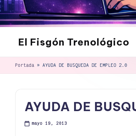
El Fisgón Trenológico
Tu
sitio
de
Portada
»
AYUDA DE BUSQUEDA DE EMPLEO 2.0
noticias
de
tecnología
AYUDA DE BUSQ
mayo 19, 2013