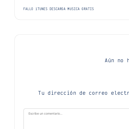
Navegación
FALLO iTUNES DESCARGA MUSICA GRATIS
de
entradas
Aún no 
Tu dirección de correo elect