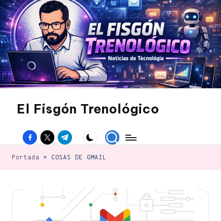
Saltar
al
contenido
El Fisgón Trenológico
Tu
sitio
Facebook
Twitter
Canal
de
noticias
Telegram
de
Portada
»
COSAS DE GMAIL
tecnología