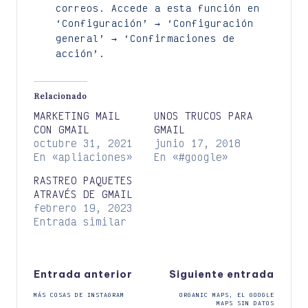
correos. Accede a esta función en
‘Configuración’ → ‘Configuración
general’ → ‘Confirmaciones de
acción’.
Relacionado
MARKETING MAIL
UNOS TRUCOS PARA
CON GMAIL
GMAIL
octubre 31, 2021
junio 17, 2018
En «apliaciones»
En «#google»
RASTREO PAQUETES
ATRAVÉS DE GMAIL
febrero 19, 2023
Entrada similar
Navegación
Entrada anterior
Siguiente entrada
MÁS COSAS DE INSTAGRAM
ORGANIC MAPS, EL GOOGLE
de
MAPS SIN DATOS