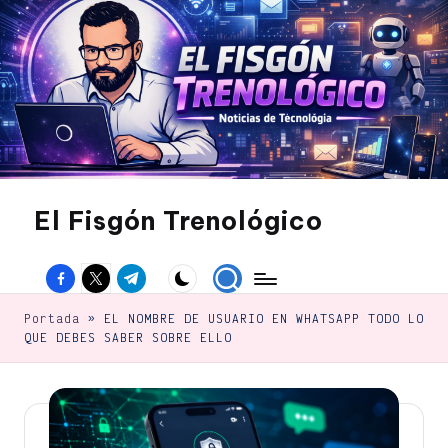
Saltar
al
contenido
El Fisgón Trenológico
Tu
sitio
Facebook
Twitter
Canal
de
noticias
Telegram
de
Portada
»
EL NOMBRE DE USUARIO EN WHATSAPP TODO LO
tecnología
QUE DEBES SABER SOBRE ELLO