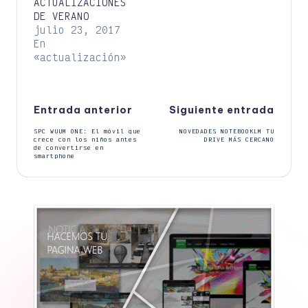
ACTUALIZACIONES
DE VERANO
julio 23, 2017
En
«actualización»
Navegación
Entrada anterior
Siguiente entrada
SPC WUUM ONE: El móvil que
NOVEDADES NOTEBOOKLM TU
de
crece con los niños antes
DRIVE MÁS CERCANO
de convertirse en
smartphone
entradas