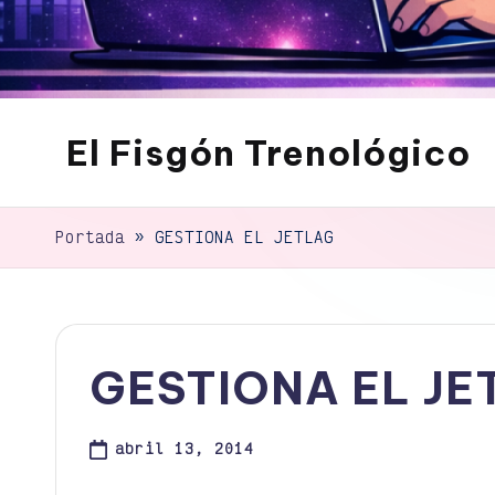
El Fisgón Trenológico
Tu
sitio
de
Portada
»
GESTIONA EL JETLAG
noticias
de
tecnología
GESTIONA EL JE
abril 13, 2014