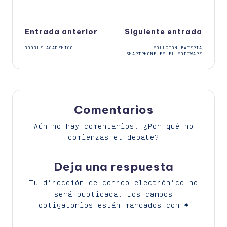
Navegación
Entrada anterior
Siguiente entrada
GOOGLE ACADEMICO
SOLUCIÓN BATERIA
de
SMARTPHONE ES EL SOFTWARE
entradas
Comentarios
Aún no hay comentarios. ¿Por qué no
comienzas el debate?
Deja una respuesta
Tu dirección de correo electrónico no
será publicada.
Los campos
obligatorios están marcados con
*