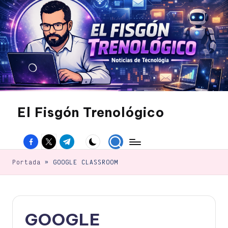
Saltar
al
contenido
El Fisgón Trenológico
Tu
sitio
Facebook
Twitter
Canal
de
noticias
Telegram
de
Portada
»
GOOGLE CLASSROOM
tecnología
GOOGLE