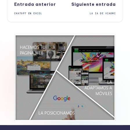
Navegación
Entrada anterior
Siguiente entrada
CHATGPT EN EXCEL
LA IA DE XIAOMI
de
entradas