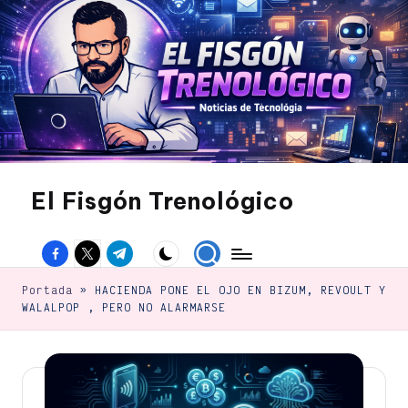
Saltar
al
contenido
El Fisgón Trenológico
Tu
sitio
Facebook
Twitter
Canal
de
noticias
Telegram
de
Portada
»
HACIENDA PONE EL OJO EN BIZUM, REVOULT Y
tecnología
WALALPOP , PERO NO ALARMARSE