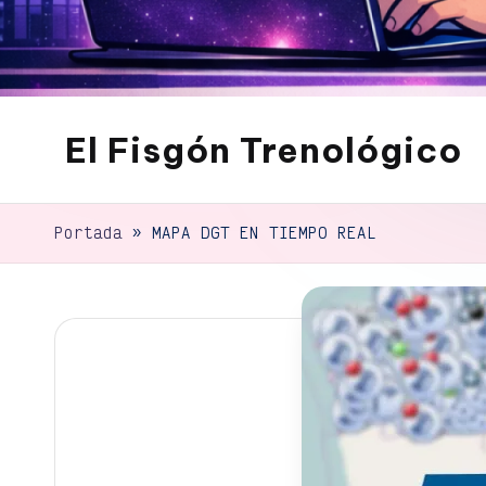
El Fisgón Trenológico
Tu
sitio
de
Portada
»
MAPA DGT EN TIEMPO REAL
noticias
de
tecnología