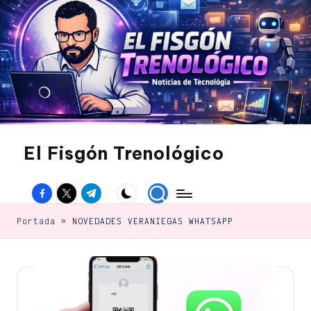
Saltar
al
contenido
El Fisgón Trenológico
Tu
sitio
Facebook
Twitter
Canal
de
noticias
Telegram
de
Portada
»
NOVEDADES VERANIEGAS WHATSAPP
tecnología