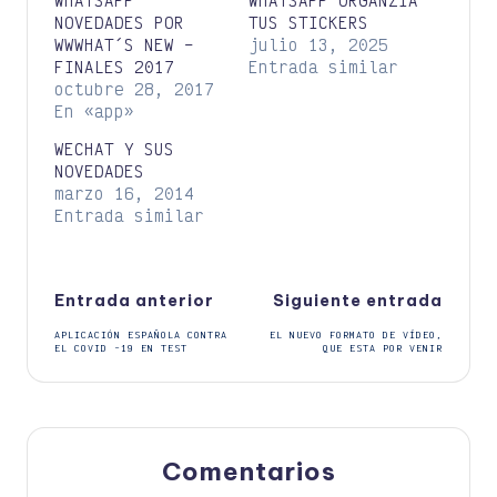
WHATSAPP
WHATSAPP ORGANZIA
NOVEDADES POR
TUS STICKERS
WWWHAT´S NEW –
julio 13, 2025
FINALES 2017
Entrada similar
octubre 28, 2017
En «app»
WECHAT Y SUS
NOVEDADES
marzo 16, 2014
Entrada similar
Navegación
Entrada anterior
Siguiente entrada
APLICACIÓN ESPAÑOLA CONTRA
EL NUEVO FORMATO DE VÍDEO,
de
EL COVID -19 EN TEST
QUE ESTA POR VENIR
entradas
Comentarios