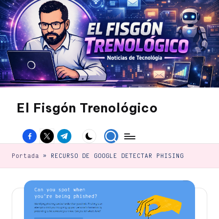
Saltar
al
contenido
El Fisgón Trenológico
Tu
sitio
Facebook
Twitter
Canal
de
noticias
Telegram
de
Portada
»
RECURSO DE GOOGLE DETECTAR PHISING
tecnología