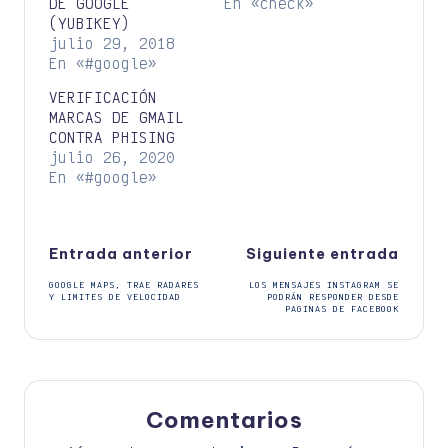
DE GOOGLE
En «check»
(YUBIKEY)
julio 29, 2018
En «#google»
VERIFICACIÓN
MARCAS DE GMAIL
CONTRA PHISING
julio 26, 2020
En «#google»
Navegación
Entrada anterior
Siguiente entrada
GOOGLE MAPS, TRAE RADARES
LOS MENSAJES INSTAGRAM SE
de
Y LIMITES DE VELOCIDAD
PODRÁN RESPONDER DESDE
PAGINAS DE FACEBOOK
entradas
Comentarios