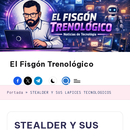
Saltar
al
contenido
El Fisgón Trenológico
Tu
sitio
Facebook
Twitter
Canal
de
noticias
Telegram
de
Portada
»
STEALDER Y SUS LAPICES TECNOLOGICOS
tecnología
STEALDER Y SUS