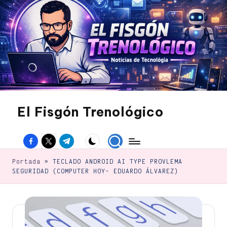
Saltar
al
contenido
El Fisgón Trenológico
Tu
sitio
Facebook
Twitter
Canal
de
noticias
Telegram
de
Portada
»
TECLADO ANDROID AI TYPE PROVLEMA
tecnología
SEGURIDAD (COMPUTER HOY- EDUARDO ÁLVAREZ)