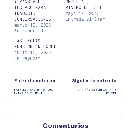
iTRANSLATE, EL
OPHELIA , EL
TECLADO PARA
MINIPC DE DELL
TRADUCIR
mayo 17, 2013
CONVERSACIONES
Entrada similar
marzo 15, 2020
En «android»
LAS TECLAS
FUNCIÓN EN EXCEL
julio 10, 2022
En «ayuda»
Navegación
Entrada anterior
Siguiente entrada
DATALLY, AHORRA EN LOS
DAR MÁS SEGURIDAD A TU
de
DATOS DE TU MOVIL
ROUTER
entradas
Comentarios