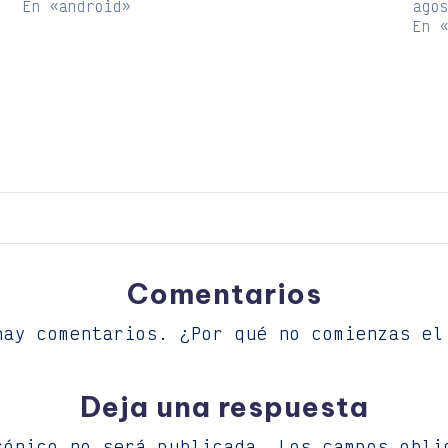
En «android»
ago
En 
Comentarios
hay comentarios. ¿Por qué no comienzas el
Deja una respuesta
rónico no será publicada.
Los campos obli