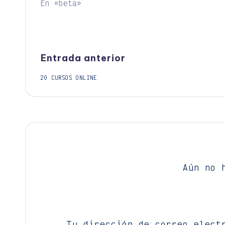
En «beta»
Navegación
Entrada anterior
20 CURSOS ONLINE
de
entradas
Aún no 
Tu dirección de correo elect