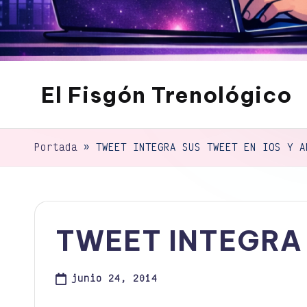
El Fisgón Trenológico
Tu
sitio
de
Portada
»
TWEET INTEGRA SUS TWEET EN IOS Y A
noticias
de
tecnología
TWEET INTEGRA 
junio 24, 2014