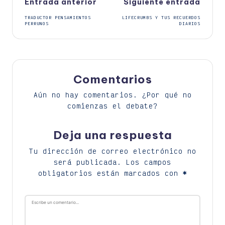
Navegación
Entrada anterior
Siguiente entrada
TRADUCTOR PENSAMIENTOS
LIFECRUMBS Y TUS RECUERDOS
de
PERRUNOS
DIARIOS
entradas
Comentarios
Aún no hay comentarios. ¿Por qué no
comienzas el debate?
Deja una respuesta
Tu dirección de correo electrónico no
será publicada.
Los campos
obligatorios están marcados con
*