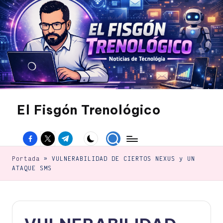
Saltar
al
contenido
El Fisgón Trenológico
Tu
sitio
Facebook
Twitter
Canal
de
noticias
Telegram
de
Portada
»
VULNERABILIDAD DE CIERTOS NEXUS y UN
tecnología
ATAQUE SMS