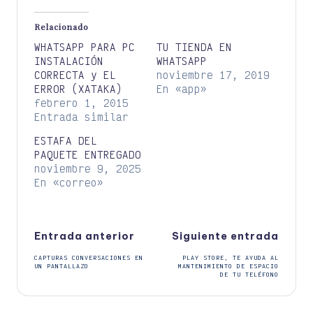
Relacionado
WHATSAPP PARA PC
TU TIENDA EN
INSTALACIÓN
WHATSAPP
CORRECTA y EL
noviembre 17, 2019
ERROR (XATAKA)
En «app»
febrero 1, 2015
Entrada similar
ESTAFA DEL
PAQUETE ENTREGADO
noviembre 9, 2025
En «correo»
Navegación
Entrada anterior
Siguiente entrada
CAPTURAS CONVERSACIONES EN
PLAY STORE, TE AYUDA AL
de
UN PANTALLAZO
MANTENIMIENTO DE ESPACIO
DE TU TELÉFONO
entradas