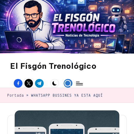
Saltar
al
contenido
El Fisgón Trenológico
Tu
sitio
Facebook
Twitter
Canal
de
noticias
Telegram
de
Portada
»
WHATSAPP BUSSINES YA ESTA AQUÍ
tecnología