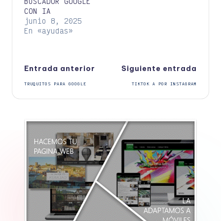
BUSCADOR GOOGLE
CON IA
junio 8, 2025
En «ayudas»
Navegación
Entrada anterior
Siguiente entrada
TRUQUITOS PARA GOOGLE
TIKTOK A POR INSTAGRAM
de
entradas