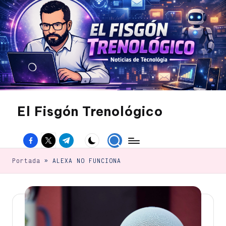
Saltar
al
contenido
El Fisgón Trenológico
Tu
sitio
Facebook
Twitter
Canal
de
noticias
Telegram
de
Portada
»
ALEXA NO FUNCIONA
tecnología