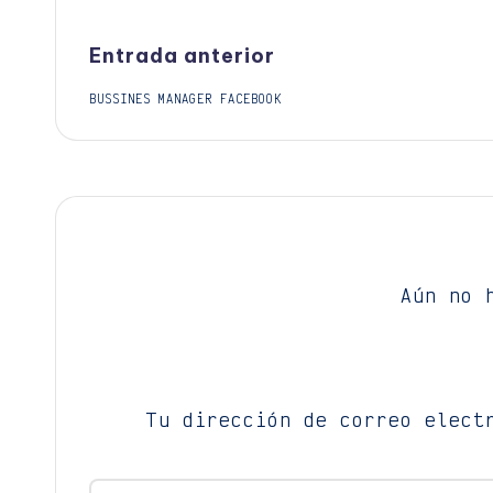
Navegación
Entrada anterior
BUSSINES MANAGER FACEBOOK
de
entradas
Aún no 
Tu dirección de correo elect