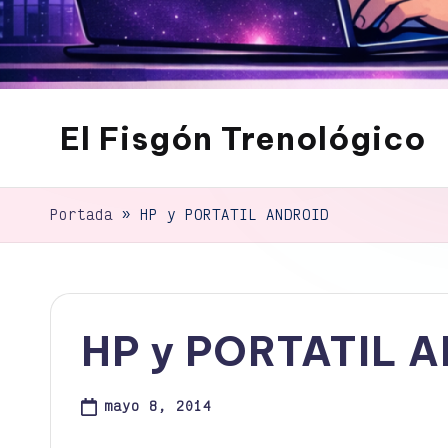
El Fisgón Trenológico
Tu
sitio
de
Portada
»
HP y PORTATIL ANDROID
noticias
de
tecnología
HP y PORTATIL 
mayo 8, 2014