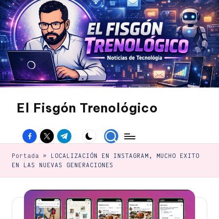
Saltar
al
contenido
El Fisgón Trenológico
Tu
sitio
Facebook
Twitter
Canal
de
noticias
Telegram
de
Portada
»
LOCALIZACIÓN EN INSTAGRAM, MUCHO EXITO
tecnología
EN LAS NUEVAS GENERACIONES