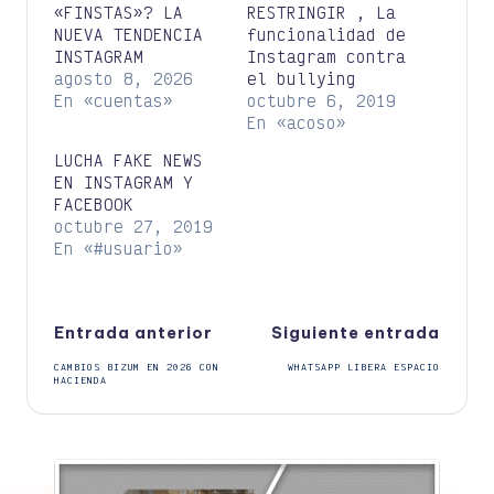
«FINSTAS»? LA
RESTRINGIR , La
NUEVA TENDENCIA
funcionalidad de
INSTAGRAM
Instagram contra
agosto 8, 2026
el bullying
En «cuentas»
octubre 6, 2019
En «acoso»
LUCHA FAKE NEWS
EN INSTAGRAM Y
FACEBOOK
octubre 27, 2019
En «#usuario»
Navegación
Entrada anterior
Siguiente entrada
CAMBIOS BIZUM EN 2026 CON
WHATSAPP LIBERA ESPACIO
de
HACIENDA
entradas