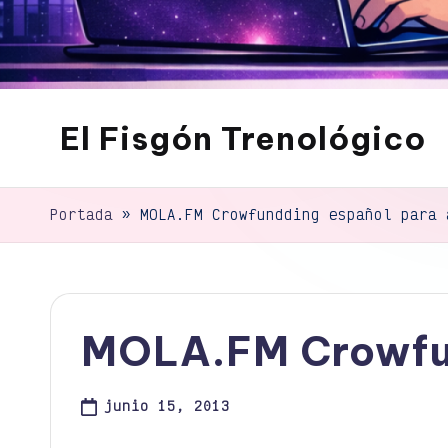
El Fisgón Trenológico
Tu
sitio
de
Portada
»
MOLA.FM Crowfundding español para 
noticias
de
tecnología
MOLA.FM Crowfun
junio 15, 2013