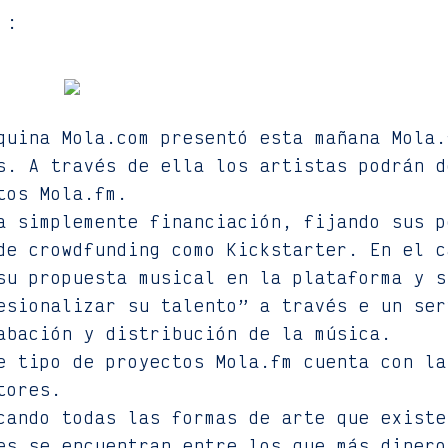
 :
quina Mola.com presentó esta mañana Mola.
s. A través de ella los artistas podrán d
tos Mola.fm.
a simplemente financiación, fijando sus p
de crowdfunding como Kickstarter. En el c
su propuesta musical en la plataforma y s
esionalizar su talento” a través e un ser
abación y distribución de la música.
e tipo de proyectos Mola.fm cuenta con la
tores.
cando todas las formas de arte que existe
es se encuentran entre los que más dinero