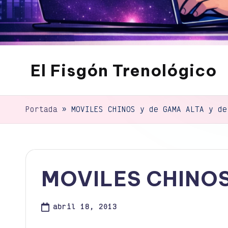
El Fisgón Trenológico
Tu
sitio
de
Portada
»
MOVILES CHINOS y de GAMA ALTA y de
noticias
de
tecnología
MOVILES CHINOS
abril 18, 2013