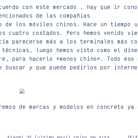
cuerdo con este mercado , hay que ir cono
encionados de las compañias
o de los móviles chinos. Hace un tiempo u
os cuatro costados. Pero hemos venido vie
cía parecerse más a los terminales más co
 técnicas, luego hemos visto como el dise
re, para hacerlo «menos chino». Todo eso 
e buscar y que puede pedirlos por interne
remos de marcas y modelos en concreto ya 
Xiaomi 2S (ultimo movil chino de alta
TEL