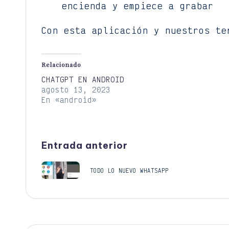
encienda y empiece a grabar
Con esta aplicación y nuestros te
Relacionado
CHATGPT EN ANDROID
agosto 13, 2023
En «android»
Navegación
Entrada anterior
de
TODO LO NUEVO WHATSAPP
entradas