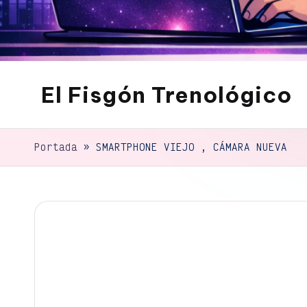
El Fisgón Trenológico
Tu
sitio
de
Portada
»
SMARTPHONE VIEJO , CÁMARA NUEVA
noticias
de
tecnología