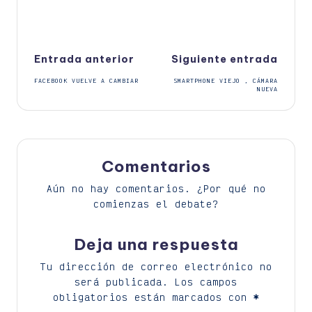
Navegación
Entrada anterior
Siguiente entrada
FACEBOOK VUELVE A CAMBIAR
SMARTPHONE VIEJO , CÁMARA
de
NUEVA
entradas
Comentarios
Aún no hay comentarios. ¿Por qué no
comienzas el debate?
Deja una respuesta
Tu dirección de correo electrónico no
será publicada.
Los campos
obligatorios están marcados con
*