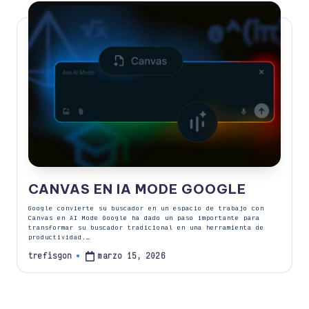
CANVAS EN IA MODE GOOGLE
Google convierte su buscador en un espacio de trabajo con
Canvas en AI Mode Google ha dado un paso importante para
transformar su buscador tradicional en una herramienta de
productividad.…
marzo 15, 2026
trefisgon
Publicado
por