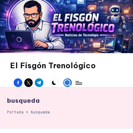
Saltar
al
contenido
El Fisgón Trenológico
Tu
sitio
Facebook
Twitter
Canal
de
noticias
Telegram
de
tecnología
busqueda
Portada
»
busqueda