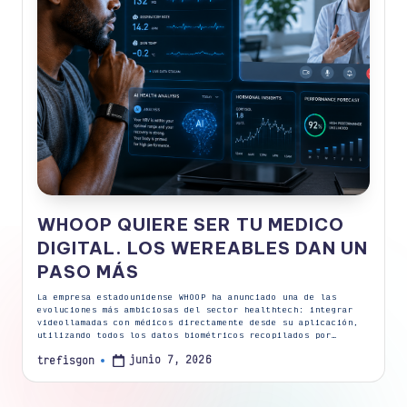
WHOOP QUIERE SER TU MEDICO
DIGITAL. LOS WEREABLES DAN UN
PASO MÁS
La empresa estadounidense WHOOP ha anunciado una de las
evoluciones más ambiciosas del sector healthtech: integrar
videollamadas con médicos directamente desde su aplicación,
utilizando todos los datos biométricos recopilados por…
junio 7, 2026
trefisgon
Publicado
por