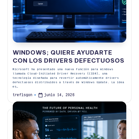
WINDOWS; QUIERE AYUDARTE
CON LOS DRIVERS DEFECTUOSOS
Microsoft ha presentado una nueva función para Windows
llamada Cloud-Initiated Driver Recovery (CIDR), una
tecnología diseñada para revertir automáticamente drivers
defectuosos distribuidos a través de Windows Update. La idea
es…
junio 14, 2026
trefisgon
Publicado
por