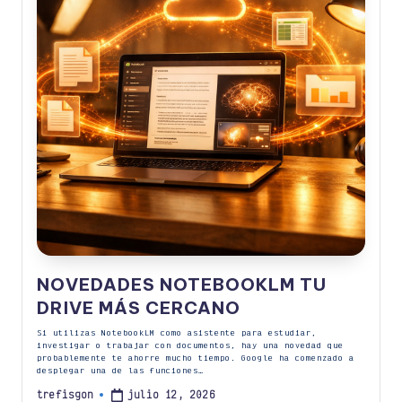
NOVEDADES NOTEBOOKLM TU
DRIVE MÁS CERCANO
Si utilizas NotebookLM como asistente para estudiar,
investigar o trabajar con documentos, hay una novedad que
probablemente te ahorre mucho tiempo. Google ha comenzado a
desplegar una de las funciones…
julio 12, 2026
trefisgon
Publicado