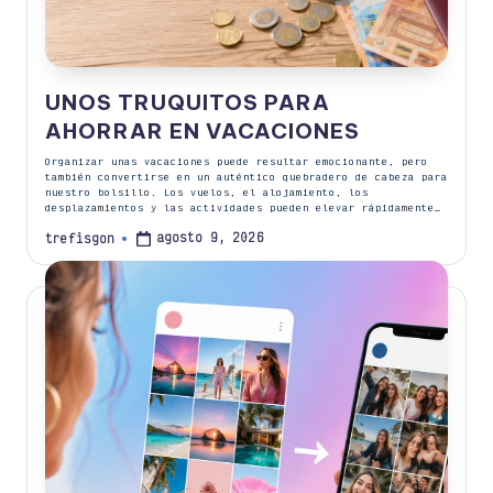
UNOS TRUQUITOS PARA
AHORRAR EN VACACIONES
Organizar unas vacaciones puede resultar emocionante, pero
también convertirse en un auténtico quebradero de cabeza para
nuestro bolsillo. Los vuelos, el alojamiento, los
desplazamientos y las actividades pueden elevar rápidamente…
agosto 9, 2026
trefisgon
Publicado
por