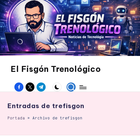
Saltar
al
contenido
El Fisgón Trenológico
Tu
sitio
Facebook
Twitter
Canal
de
noticias
Telegram
de
tecnología
Entradas de trefisgon
Portada
»
Archivo de trefisgon