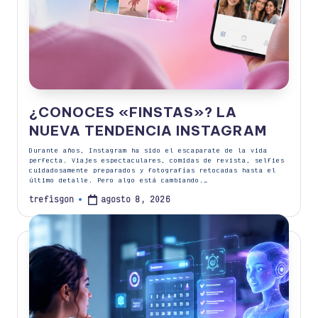
¿CONOCES «FINSTAS»? LA
NUEVA TENDENCIA INSTAGRAM
Durante años, Instagram ha sido el escaparate de la vida
perfecta. Viajes espectaculares, comidas de revista, selfies
cuidadosamente preparados y fotografías retocadas hasta el
último detalle. Pero algo está cambiando.…
agosto 8, 2026
trefisgon
Publicado
por