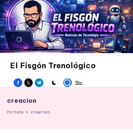
Saltar
al
contenido
El Fisgón Trenológico
Tu
sitio
Facebook
Twitter
Canal
de
noticias
Telegram
de
tecnología
creacion
Portada
»
creacion