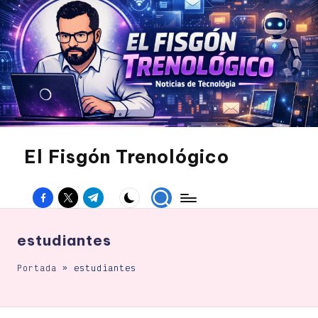
Saltar
al
contenido
El Fisgón Trenológico
Tu
sitio
Facebook
Twitter
Canal
de
noticias
Telegram
de
tecnología
estudiantes
Portada
»
estudiantes