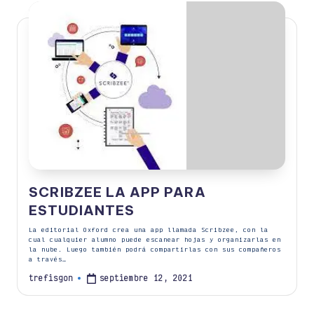
SCRIBZEE LA APP PARA
ESTUDIANTES
La editorial Oxford crea una app llamada Scribzee, con la
cual cualquier alumno puede escanear hojas y organizarlas en
la nube. Luego también podrá compartirlas con sus compañeros
a través…
septiembre 12, 2021
trefisgon
Publicado
por