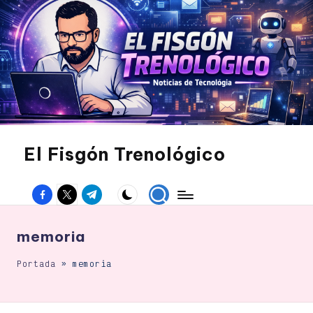
Saltar
al
contenido
El Fisgón Trenológico
Tu
sitio
Facebook
Twitter
Canal
de
noticias
Telegram
de
tecnología
memoria
Portada
»
memoria