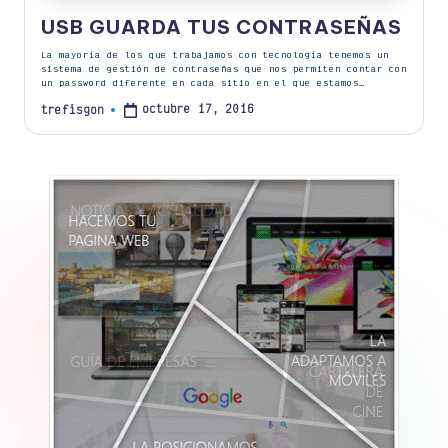
USB GUARDA TUS CONTRASEÑAS
La mayoría de los que trabajamos con tecnología tenemos un
sistema de gestión de contraseñas que nos permiten contar con
un password diferente en cada sitio en el que estamos…
octubre 17, 2016
trefisgon
Publicado
por