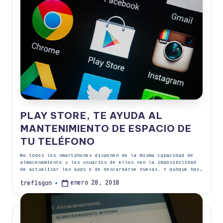
PLAY STORE, TE AYUDA AL
MANTENIMIENTO DE ESPACIO DE
TU TELÉFONO
No todos los smartphones disponen de la misma capacidad de
almacenamiento y los usuarios de ellos ven la imposibilidad
de actualizar las apps o de descargarse nuevas. Y aunque hay…
enero 28, 2018
trefisgon
Publicado
por