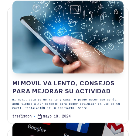
MI MOVIL VA LENTO, CONSEJOS
PARA MEJORAR SU ACTIVIDAD
Mi movil esta yendo lento y casi no puedo hacer uso de él,
aquí tienes algún consejo para poder optimizar el uso de tu
movil. INSTALACIÓN DE LO NECESARIO. Sobre…
mayo 19, 2024
trefisgon
Publicado
por