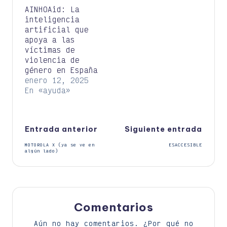
AINHOAid: La
inteligencia
artificial que
apoya a las
víctimas de
violencia de
género en España
enero 12, 2025
En «ayuda»
Navegación
Entrada anterior
Siguiente entrada
MOTOROLA X (ya se ve en
ESACCESIBLE
de
algún lado)
entradas
Comentarios
Aún no hay comentarios. ¿Por qué no