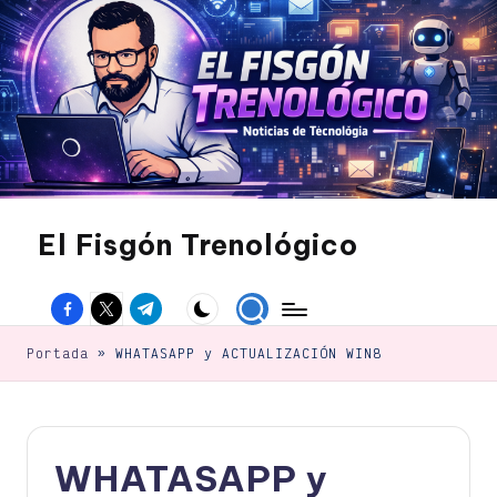
Saltar
al
contenido
El Fisgón Trenológico
Tu
sitio
Facebook
Twitter
Canal
de
noticias
Telegram
de
Portada
»
WHATASAPP y ACTUALIZACIÓN WIN8
tecnología
WHATASAPP y