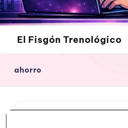
El Fisgón Trenológico
Tu
sitio
de
noticias
ahorro
de
tecnología