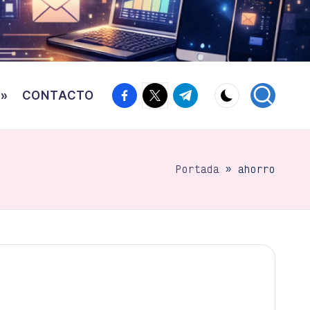
Facebook
Twitter
Canal
o»
CONTACTO
Telegram
Portada
»
ahorro