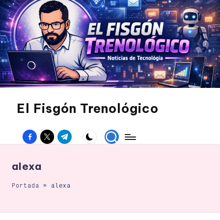
Saltar
al
contenido
El Fisgón Trenológico
Tu
sitio
Facebook
Twitter
Canal
de
noticias
Telegram
de
tecnología
alexa
Portada
»
alexa