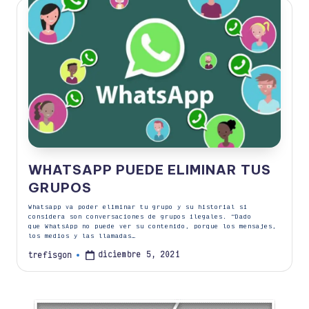
WHATSAPP PUEDE ELIMINAR TUS
GRUPOS
Whatsapp va poder eliminar tu grupo y su historial si
considera son conversaciones de grupos ilegales. “Dado
que WhatsApp no puede ver su contenido, porque los mensajes,
los medios y las llamadas…
diciembre 5, 2021
trefisgon
Publicado
por