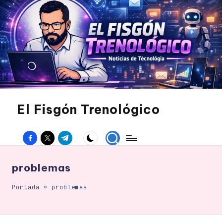
Saltar
al
contenido
El Fisgón Trenológico
Tu
sitio
Facebook
Twitter
Canal
de
noticias
Telegram
de
tecnología
problemas
Portada
»
problemas