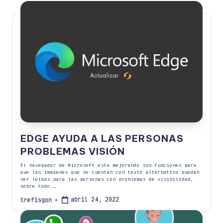
EDGE AYUDA A LAS PERSONAS
PROBLEMAS VISIÓN
El navegador de Microsoft esta mejorando sus funciones para
que las imágenes que no cuentan con texto alternativo puedan
ser leídas para las personas con problemas de visibilidad,
sobre todo.…
abril 24, 2022
trefisgon
Publicado
por