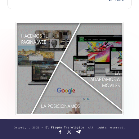
de
entradas
Copyright 2026 —
El Fisgón Trenológico
. All rights reserved.
Facebook
Twitter
Canal
Telegram