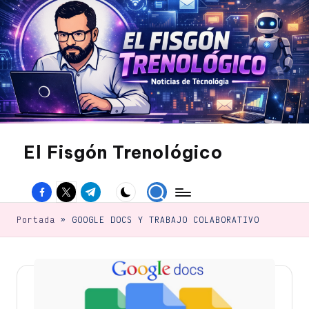
Saltar
al
contenido
El Fisgón Trenológico
Tu
sitio
Facebook
Twitter
Canal
de
noticias
Telegram
de
Portada
»
GOOGLE DOCS Y TRABAJO COLABORATIVO
tecnología