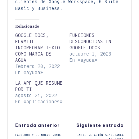
clientes de Google Workspace, G Suite
Basic y Business.
Relacionado
GOOGLE DOCS,
FUNCIONES
PERMITE
DESCONOCIDAS EN
INCORPORAR TEXTO
GOOGLE DOCS
COMO MARCA DE
octubre 1, 2023
AGUA
En «ayuda»
febrero 20, 2022
En «ayuda»
LA APP QUE RESUME
POR TI
agosto 21, 2022
En «aplicaciones»
Navegación
Entrada anterior
Siguiente entrada
FACEBOOK Y SU NUEVO RUMBO
INTERPRETACIÓN SIMULTANEA
EN TEAMS