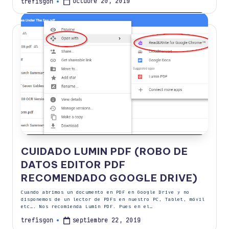
octubre 20, 2019
trefisgon
Publicado
por
CUIDADO LUMIN PDF (ROBO DE
DATOS EDITOR PDF
RECOMENDADO GOOGLE DRIVE)
Cuando abrimos un documento en PDF en Google Drive y no
disponemos de un lector de PDFs en nuestro PC, Tablet, móvil
etc…. Nos recomienda Lumin PDF. Pues en el…
septiembre 22, 2019
trefisgon
Publicado
por