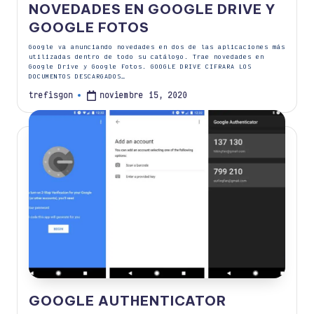
NOVEDADES EN GOOGLE DRIVE Y
GOOGLE FOTOS
Google va anunciando novedades en dos de las aplicaciones más
utilizadas dentro de todo su catálogo. Trae novedades en
Google Drive y Google Fotos. GOOGLE DRIVE CIFRARA LOS
DOCUMENTOS DESCARGADOS…
noviembre 15, 2020
trefisgon
Publicado
por
GOOGLE AUTHENTICATOR