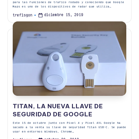
para las funciones de trafico rodado y conociendo que Google
Maps es uno de los dispositivos de radar que utiliza…
diciembre 15, 2019
trefisgon
Publicado
por
TITAN, LA NUEVA LLAVE DE
SEGURIDAD DE GOOGLE
Este 15 de octubre junto con Pixel 4 y Pixel 4XL Google ha
sacado a la venta su llave de seguridad Titan USB-C. Se puede
usar en entornos Windows, Chrome…