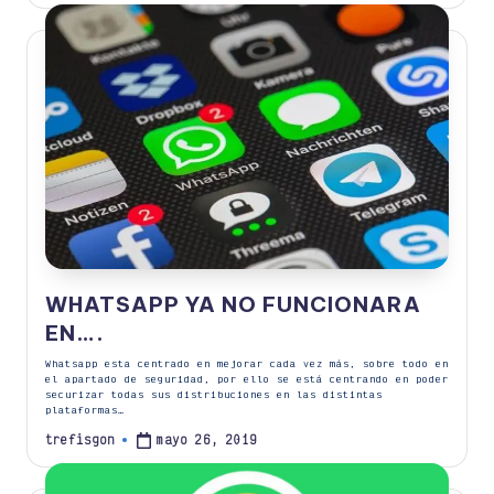
WHATSAPP YA NO FUNCIONARA
EN….
Whatsapp esta centrado en mejorar cada vez más, sobre todo en
el apartado de seguridad, por ello se está centrando en poder
securizar todas sus distribuciones en las distintas
plataformas…
mayo 26, 2019
trefisgon
Publicado
por