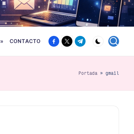
Facebook
Twitter
Canal
o»
CONTACTO
Telegram
Portada
»
gmail