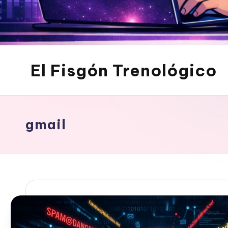
El Fisgón Trenológico
Tu
sitio
de
noticias
gmail
de
tecnología