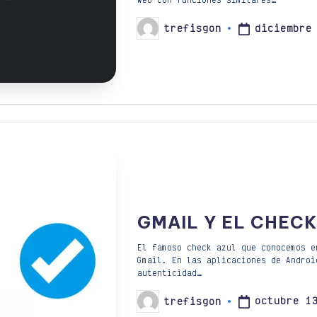
diciembre
trefisgon
Publicado
por
GMAIL Y EL CHEC
El famoso check azul que conocemos e
Gmail. En las aplicaciones de Androi
autenticidad…
octubre 1
trefisgon
Publicado
por