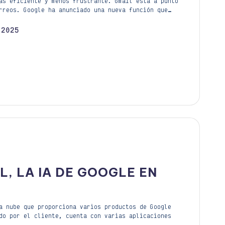
ás eficiente y menos frustrante. Gmail está a punto
rreos. Google ha anunciado una nueva función que…
 2025
L, LA IA DE GOOGLE EN
a nube que proporciona varios productos de Google
do por el cliente, cuenta con varias aplicaciones