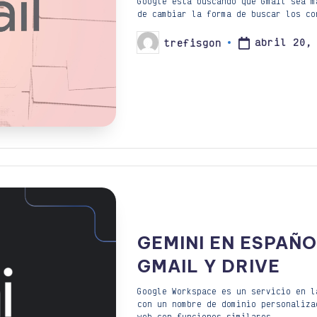
Google esta buscando que Gmail sea m
de cambiar la forma de buscar los co
abril 20,
trefisgon
Publicado
por
GEMINI EN ESPAÑO
GMAIL Y DRIVE
Google Workspace es un servicio en l
con un nombre de dominio personaliza
web con funciones similares…