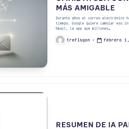
MÁS AMIGABLE
Durante años el correo electrónico h
tiempo. Google quiere cambiar eso in
Gmail, la app que millones…
febrero 1
trefisgon
Publicado
por
RESUMEN DE IA P